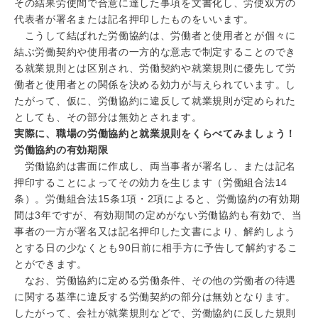
その結果労使間で合意に達した事項を文書化し、労使双方の
代表者が署名または記名押印したものをいいます。
こうして結ばれた労働協約は、労働者と使用者とが個々に
結ぶ労働契約や使用者の一方的な意志で制定することのでき
る就業規則とは区別され、労働契約や就業規則に優先して労
働者と使用者との関係を決める効力が与えられています。し
たがって、仮に、労働協約に違反して就業規則が定められた
としても、その部分は無効とされます。
実際に、職場の労働協約と就業規則をくらべてみましょう！
労働協約の有効期限
労働協約は書面に作成し、両当事者が署名し、または記名
押印することによってその効力を生じます（労働組合法14
条）。労働組合法15条1項・2項によると、労働協約の有効期
間は3年ですが、有効期間の定めがない労働協約も有効で、当
事者の一方が署名又は記名押印した文書により、解約しよう
とする日の少なくとも90日前に相手方に予告して解約するこ
とができます。
なお、労働協約に定める労働条件、その他の労働者の待遇
に関する基準に違反する労働契約の部分は無効となります。
したがって、会社が就業規則などで、労働協約に反した規則