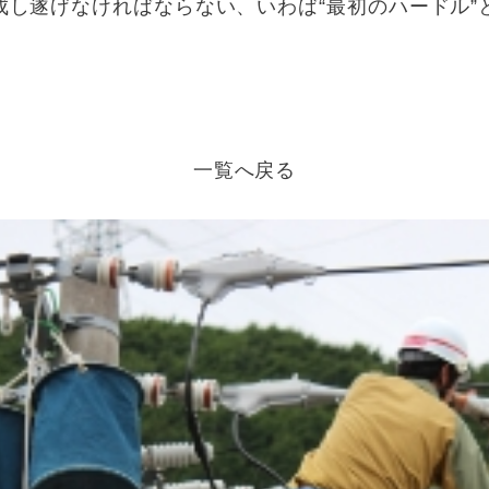
成し遂げなければならない、いわば“最初のハードル”
一覧へ戻る