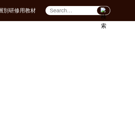
層別研修用教材